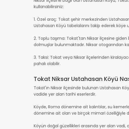
Niksar ilçesine bağlı olan Ustahasan Köyü, Tokat
kullanabilirsiniz:
1. Özel araç: Tokat şehir merkezinden Ustahasan 
Ustahasan Köyü tabelalarını takip ederek köye ula
2. Toplu taşıma: Tokat'tan Niksar ilçesine gide
dolmuşlar bulunmaktadır. Niksar otogarından kal
3. Taksi: Tokat veya Niksar ilçelerinden kiralaya
pahalı olabilir.
Tokat Niksar Ustahasan Köyü Nası
Tokat'ın Niksar ilçesinde bulunan Ustahasan Köyü,
vadide yer alan tarihi eserlerdir.
Köyde, Roma dönemine ait kalıntılar, su kemerleri
dönemine ait olan ve birçok mimari özelliğiyle 
Köyün doğal güzellikleri arasında yer alan vadi, 