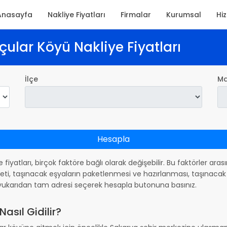
Anasayfa
Nakliye Fiyatları
Firmalar
Kurumsal
Hi
ular Köyü Nakliye Fiyatları
İlçe
Ma
Hesapla
e fiyatları, birçok faktöre bağlı olarak değişebilir. Bu faktörler ar
ti, taşınacak eşyaların paketlenmesi ve hazırlanması, taşınacak 
in yukarıdan tam adresi seçerek hesapla butonuna basınız.
sıl Gidilir?