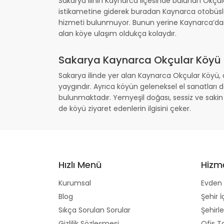
Sakarya ilinin Kaynarca ilçesinde bulunan Okçu
istikametine giderek buradan Kaynarca otobüsler
hizmeti bulunmuyor. Bunun yerine Kaynarca’dan t
alan köye ulaşım oldukça kolaydır.
Sakarya Kaynarca Okçular Köyü Na
Sakarya ilinde yer alan Kaynarca Okçular Köyü, do
yaygındır. Ayrıca köyün geleneksel el sanatları
bulunmaktadır. Yemyeşil doğası, sessiz ve sakin o
de köyü ziyaret edenlerin ilgisini çeker.
Hızlı Menü
Hizm
Kurumsal
Evden 
Blog
Şehir İ
Sıkça Sorulan Sorular
Şehirle
Gizlilik Sözleşmesi
Ofis T