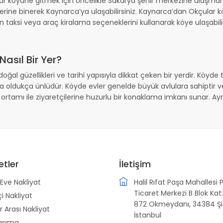
lar köyüne gitmek için öncelikle Sakarya şehir merkezine ulaşm
ine binerek Kaynarca’ya ulaşabilirsiniz. Kaynarca’dan Okçular kö
aksi veya araç kiralama seçeneklerini kullanarak köye ulaşabilirs
sıl Bir Yer?
ğal güzellikleri ve tarihi yapısıyla dikkat çeken bir yerdir. Köyde 
 da oldukça ünlüdür. Köyde evler genelde büyük avlulara sahiptir 
rtamı ile ziyaretçilerine huzurlu bir konaklama imkanı sunar. Ayrı
etler
İletişim
Eve Nakliyat
Halil Rıfat Paşa Mahallesi 
Ticaret Merkezi B Blok Kat:
çi Nakliyat
872 Okmeydanı, 34384 Şiş
r Arası Nakliyat
İstanbul
aşıma