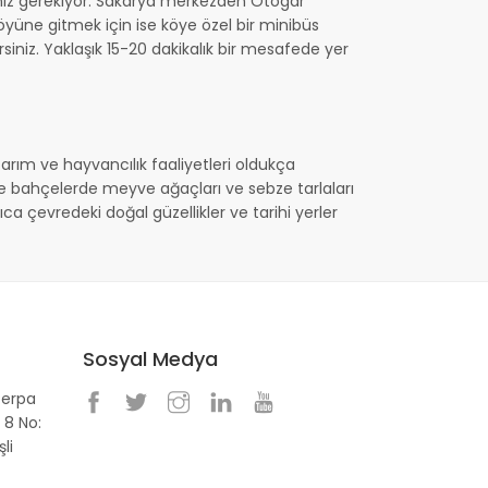
anız gerekiyor. Sakarya merkezden Otogar
yüne gitmek için ise köye özel bir minibüs
iniz. Yaklaşık 15-20 dakikalık bir mesafede yer
tarım ve hayvancılık faaliyetleri oldukça
ve bahçelerde meyve ağaçları ve sebze tarlaları
ca çevredeki doğal güzellikler ve tarihi yerler
Sosyal Medya
Perpa
 8 No:
li