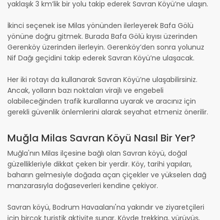
yaklaşık 3 km’lik bir yolu takip ederek Savran Köyü’ne ulaşın.
İkinci seçenek ise Milas yönünden ilerleyerek Bafa Gölü
yönüne doğru gitmek. Burada Bafa Gölü kıyısı üzerinden
Gerenköy üzerinden ilerleyin. Gerenköy’den sonra yolunuz
Nif Dağı geçidini takip ederek Savran Köyü’ne ulaşacak.
Her iki rotayı da kullanarak Savran Köyü’ne ulaşabilirsiniz.
Ancak, yolların bazı noktaları virajlı ve engebeli
olabileceğinden trafik kurallarına uyarak ve aracınız için
gerekli güvenlik önlemlerini alarak seyahat etmeniz önerilir.
Muğla Milas Savran Köyü Nasıl Bir Yer?
Muğla'nın Milas ilçesine bağlı olan Savran köyü, doğal
güzellikleriyle dikkat çeken bir yerdir. Köy, tarihi yapıları,
baharın gelmesiyle doğada açan çiçekler ve yükselen dağ
manzarasıyla doğaseverleri kendine çekiyor.
Savran köyü, Bodrum Havaalanı'na yakındır ve ziyaretçileri
için birçok turistik aktivite sunar. Köyde trekking, yürüyüş,