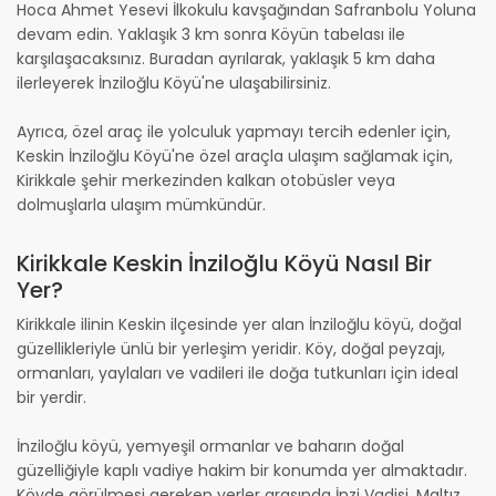
Hoca Ahmet Yesevi İlkokulu kavşağından Safranbolu Yoluna
devam edin. Yaklaşık 3 km sonra Köyün tabelası ile
karşılaşacaksınız. Buradan ayrılarak, yaklaşık 5 km daha
ilerleyerek İnziloğlu Köyü'ne ulaşabilirsiniz.
Ayrıca, özel araç ile yolculuk yapmayı tercih edenler için,
Keskin İnziloğlu Köyü'ne özel araçla ulaşım sağlamak için,
Kirikkale şehir merkezinden kalkan otobüsler veya
dolmuşlarla ulaşım mümkündür.
Kirikkale Keskin İnziloğlu Köyü Nasıl Bir
Yer?
Kirikkale ilinin Keskin ilçesinde yer alan İnziloğlu köyü, doğal
güzellikleriyle ünlü bir yerleşim yeridir. Köy, doğal peyzajı,
ormanları, yaylaları ve vadileri ile doğa tutkunları için ideal
bir yerdir.
İnziloğlu köyü, yemyeşil ormanlar ve baharın doğal
güzelliğiyle kaplı vadiye hakim bir konumda yer almaktadır.
Köyde görülmesi gereken yerler arasında İnzi Vadisi, Maltız