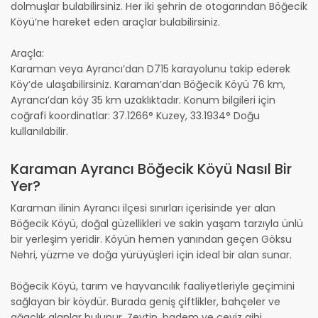
dolmuşlar bulabilirsiniz. Her iki şehrin de otogarından Böğecik
Köyü’ne hareket eden araçlar bulabilirsiniz.
Araçla:
Karaman veya Ayrancı’dan D715 karayolunu takip ederek
Köy’de ulaşabilirsiniz. Karaman’dan Böğecik Köyü 76 km,
Ayrancı’dan köy 35 km uzaklıktadır. Konum bilgileri için
coğrafi koordinatlar: 37.1266° Kuzey, 33.1934° Doğu
kullanılabilir.
Karaman Ayrancı Böğecik Köyü Nasıl Bir
Yer?
Karaman ilinin Ayrancı ilçesi sınırları içerisinde yer alan
Böğecik Köyü, doğal güzellikleri ve sakin yaşam tarzıyla ünlü
bir yerleşim yeridir. Köyün hemen yanından geçen Göksu
Nehri, yüzme ve doğa yürüyüşleri için ideal bir alan sunar.
Böğecik Köyü, tarım ve hayvancılık faaliyetleriyle geçimini
sağlayan bir köydür. Burada geniş çiftlikler, bahçeler ve
ağaçlık alanlar bulunur. Zeytin, badem ve ceviz gibi