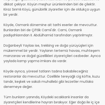
dikkat çekiyor. Köyün meşhur ürünlerinden biri de çilektir.
Kiraz Sırımlı Köyü, günübirlik ziyaretler için de oldukça uygun
bir yerdir.
Köyde, Osmanlı dönemine ait tarihi eserler de mevcuttur.
Bunlardan biri de Çiftlik Camii'dir. Cami, Osmanlı
padişahlarından II. Abdülhamid tarafından yaptırılmıştır.
Doğanbeyli Yaylası ise, trekking ve doğa yürüyüşleri için
mükemmel bir yerdir. Yaylanın tertemiz havası, muhteşem
manzarası ve doğal güzellikleri ziyaretçileri cezbeder. Ayrıca
yaylada kamp yapma imkanı da vardır.
Köyde ayrıca, yöresel tatların tadına bakabileceğiniz
restoranlar da mevcuttur. Özellikle tereyağlı cig köfte, kuzu
tandır, keşkek ve sakızlı muhallebi gibi lezzetler mutlaka
denemeye değer.
Tüm bunların yanında, Köydeki sıcakkanlı insanlar da
ziyaretçileri kendilerine hayran bırakıyor. Eğer doğa ile iç içe