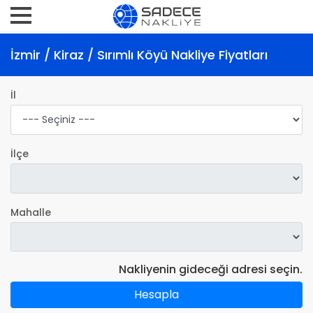
İzmir / Kiraz / Sırımlı Köyü Nakliye Fiyatları
İl
İlçe
Mahalle
Nakliyenin gideceği adresi seçin.
Hesapla