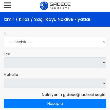
İzmir / Kiraz / Saçlı Köyü Nakliye Fiyatları
İl
İlçe
Mahalle
Nakliyenin gideceği adresi seçin.
Hesapla