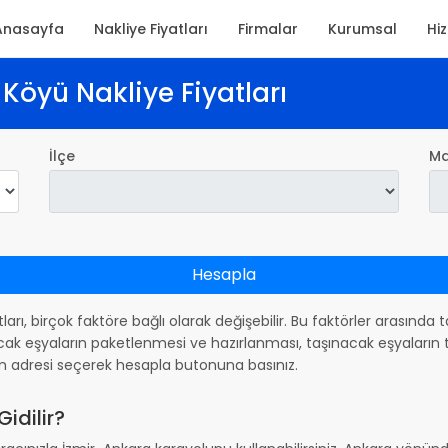
Anasayfa
Nakliye Fiyatları
Firmalar
Kurumsal
Hi
 Köyü Nakliye Fiyatları
İlçe
Ma
Hesapla
atları, birçok faktöre bağlı olarak değişebilir. Bu faktörler arasınd
ak eşyaların paketlenmesi ve hazırlanması, taşınacak eşyaların ta
m adresi seçerek hesapla butonuna basınız.
idilir?