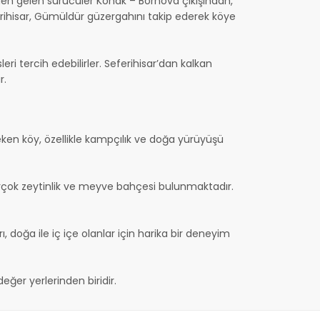
nden gelen sürücüler Konak – Bornova çıkışından,
rihisar, Gümüldür güzergahını takip ederek köye
i tercih edebilirler. Seferihisar’dan kalkan
r.
çeken köy, özellikle kampçılık ve doğa yürüyüşü
irçok zeytinlik ve meyve bahçesi bulunmaktadır.
, doğa ile iç içe olanlar için harika bir deneyim
eğer yerlerinden biridir.