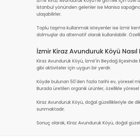
İzmir Kiraz Avunduruk Köyü’ne gitmek için özel 
İstanbul yönünden gelenler ise Manisa sapağınd
ulaşabilirler.
Toplu taşıma kullanmak isteyenler ise İzmir ken
dolmuşlar da alternatif olarak kullanılabilir. Öz
İzmir Kiraz Avunduruk Köyü Nasıl B
Kiraz Avunduruk Köyü, İzmir'in Beydağ ilçesinde 
gibi aktiviteler için uygun bir yerdir.
Köyde bulunan 50'den fazla tarihi ev, yöresel 
Burada üretilen organik ürünler, özellikle yöresel
Kiraz Avunduruk Köyü, doğal güzellikleriyle de di
sunmaktadır.
Sonuç olarak, Kiraz Avunduruk Köyü, doğal güzellik