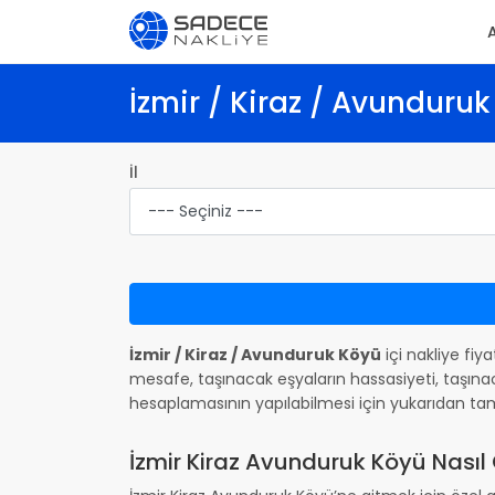
İzmir / Kiraz / Avunduruk
İl
İzmir / Kiraz / Avunduruk Köyü
içi nakliye fiy
mesafe, taşınacak eşyaların hassasiyeti, taşınac
hesaplamasının yapılabilmesi için yukarıdan ta
İzmir Kiraz Avunduruk Köyü Nasıl G