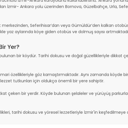
aracınızla İzmir-Ankara karayolunu kullanabilirsiniz. Ankara yönü
an İzmir- Ankara yolu üzerinden Bornova, Güzelbahçe, Urla, Sefe
t merkezinden, Seferihisar’dan veya Gümüldür’den kalkan otobüsler
ellikle yaz aylarında köye giden otobüs ve dolmuş sayısı artmaktadı
ir Yer?
bulunan bir köydür. Tarihi dokusu ve doğal güzellikleriyle dikkat 
mimari özellikleriyle göz kamaştırmaktadır. Aynı zamanda köyde b
 lezzet tutkunları için oldukça önemli bir yere sahiptir.
kkat çeken bir yerdir. Köyde bulunan şelaleler ve yürüyüş parkurları
leri, tarihi dokusu ve yöresel lezzetleriyle İzmir'in keşfedilmeye d