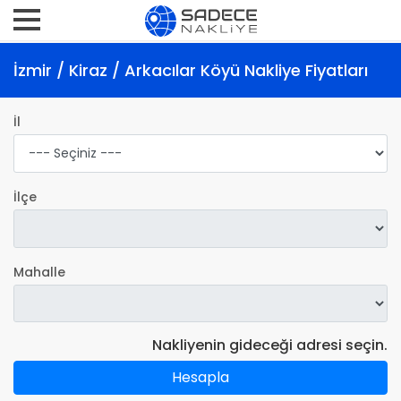
İzmir / Kiraz / Arkacılar Köyü Nakliye Fiyatları
İl
İlçe
Mahalle
Nakliyenin gideceği adresi seçin.
Hesapla