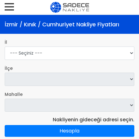
İzmir / Kınık / Cumhuriyet Nakliye Fiyatları
İl
İlçe
Mahalle
Nakliyenin gideceği adresi seçin.
Hesapla