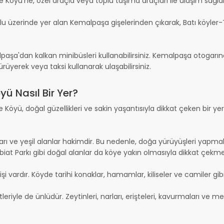
 Köyü'ne, özel araçla veya toplu taşıma araçları ile ulaşım sağlan
olu üzerinde yer alan Kemalpaşa gişelerinden çıkarak, Batı köyler-
alpaşa'dan kalkan minibüsleri kullanabilirsiniz. Kemalpaşa otogar
yerek veya taksi kullanarak ulaşabilirsiniz.
ü Nasıl Bir Yer?
öyü, doğal güzellikleri ve sakin yaşantısıyla dikkat çeken bir ye
ı ve yeşil alanlar hakimdir. Bu nedenle, doğa yürüyüşleri yapm
abiat Parkı gibi doğal alanlar da köye yakın olmasıyla dikkat çekme
i vardır. Köyde tarihi konaklar, hamamlar, kiliseler ve camiler gi
iyle de ünlüdür. Zeytinleri, narları, erişteleri, kavurmaları ve me