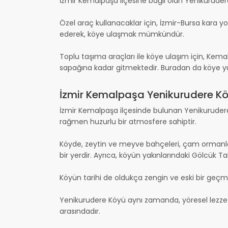
İzmir Kemalpaşa ilçesine bağlı olan Yenikurudere
Özel araç kullanacaklar için, İzmir-Bursa kara y
ederek, köye ulaşmak mümkündür.
Toplu taşıma araçları ile köye ulaşım için, Kem
sapağına kadar gitmektedir. Buradan da köye yürü
İzmir Kemalpaşa Yenikurudere Köy
İzmir Kemalpaşa ilçesinde bulunan Yenikurudere K
rağmen huzurlu bir atmosfere sahiptir.
Köyde, zeytin ve meyve bahçeleri, çam ormanlar
bir yerdir. Ayrıca, köyün yakınlarındaki Gölcük T
Köyün tarihi de oldukça zengin ve eski bir geçmiş
Yenikurudere Köyü aynı zamanda, yöresel lezzetler
arasındadır.