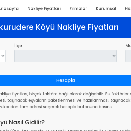
Anasayfa
Nakliye Fiyatları
Firmalar
Kurumsal
Hi
kurudere Köyü Nakliye Fiyatları
İlçe
Ma
Hesapla
akliye fiyatları, birçok faktöre bağlı olarak değişebilir. Bu faktörle
ti, taşınacak eşyaların paketlenmesi ve hazırlanması, taşınacak 
in yukarıdan tam adresi seçerek hesapla butonuna basınız.
ü Nasıl Gidilir?