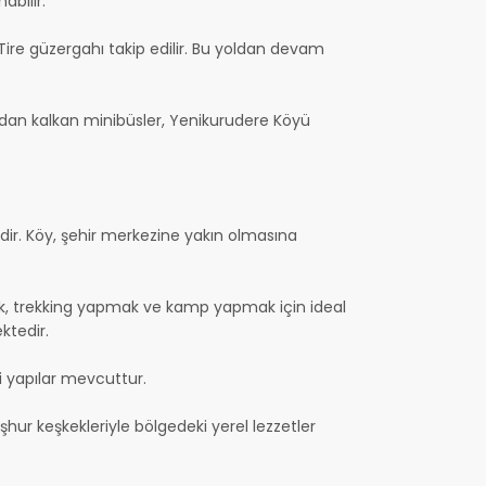
abilir.
Tire güzergahı takip edilir. Bu yoldan devam
ından kalkan minibüsler, Yenikurudere Köyü
rdir. Köy, şehir merkezine yakın olmasına
ak, trekking yapmak ve kamp yapmak için ideal
ktedir.
bi yapılar mevcuttur.
şhur keşkekleriyle bölgedeki yerel lezzetler