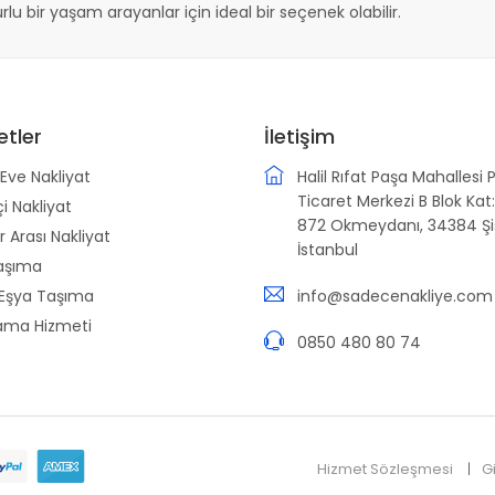
lu bir yaşam arayanlar için ideal bir seçenek olabilir.
etler
İletişim
Eve Nakliyat
Halil Rıfat Paşa Mahallesi 
Ticaret Merkezi B Blok Kat:
çi Nakliyat
872 Okmeydanı, 34384 Şiş
r Arası Nakliyat
İstanbul
aşıma
 Eşya Taşıma
info@sadecenakliye.com
ama Hizmeti
0850 480 80 74
Hizmet Sözleşmesi
G