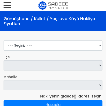
Gümüşhane / Kelkit / Yeşilova Köyü Nakliye
Fiyatları
İl
İlçe
Mahalle
Nakliyenin gideceği adresi seçin.
Hesapla