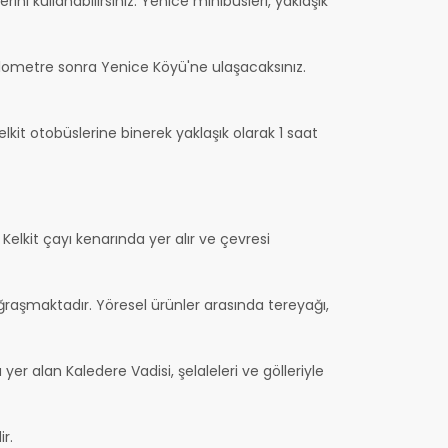
kullanabilirsiniz. Yenice minibüsleri, yaklaşık
ilometre sonra Yenice Köyü'ne ulaşacaksınız.
t otobüslerine binerek yaklaşık olarak 1 saat
Kelkit çayı kenarında yer alır ve çevresi
ğraşmaktadır. Yöresel ürünler arasında tereyağı,
er alan Kaledere Vadisi, şelaleleri ve gölleriyle
r.