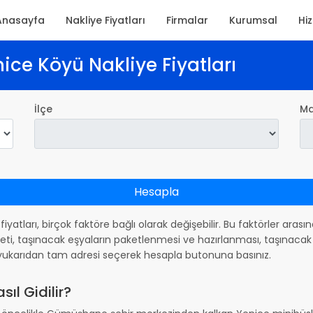
Anasayfa
Nakliye Fiyatları
Firmalar
Kurumsal
Hi
ice Köyü Nakliye Fiyatları
İlçe
Ma
Hesapla
 fiyatları, birçok faktöre bağlı olarak değişebilir. Bu faktörler aras
ti, taşınacak eşyaların paketlenmesi ve hazırlanması, taşınacak 
in yukarıdan tam adresi seçerek hesapla butonuna basınız.
ıl Gidilir?