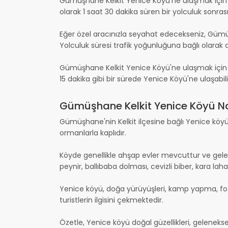
Gümüşhane Kelkit Yenice Köyü'ne ulaşmak için ön
olarak 1 saat 30 dakika süren bir yolculuk sonras
Eğer özel aracınızla seyahat edecekseniz, Gümüş
Yolculuk süresi trafik yoğunluğuna bağlı olarak de
Gümüşhane Kelkit Yenice Köyü'ne ulaşmak için e
15 dakika gibi bir sürede Yenice Köyü'ne ulaşabilir
Gümüşhane Kelkit Yenice Köyü Nas
Gümüşhane'nin Kelkit ilçesine bağlı Yenice köyü, d
ormanlarla kaplıdır.
Köyde genellikle ahşap evler mevcuttur ve gelen
peynir, ballıbaba dolması, cevizli biber, kara la
Yenice köyü, doğa yürüyüşleri, kamp yapma, fotoğr
turistlerin ilgisini çekmektedir.
Özetle, Yenice köyü doğal güzellikleri, gelenekse