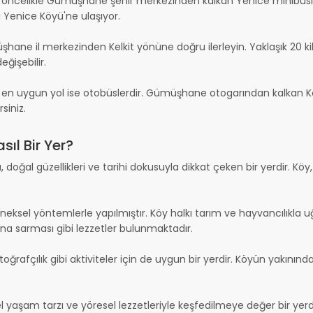
celikle Gümüşhane şehir merkezinden kalkan Yenice minibüslerini 
ı Yenice Köyü'ne ulaşıyor.
hane il merkezinden Kelkit yönüne doğru ilerleyin. Yaklaşık 20 k
ğişebilir.
n uygun yol ise otobüslerdir. Gümüşhane otogarından kalkan Kelki
siniz.
ıl Bir Yer?
oğal güzellikleri ve tarihi dokusuyla dikkat çeken bir yerdir. Köy, 
eksel yöntemlerle yapılmıştır. Köy halkı tarım ve hayvancılıkla u
hana sarması gibi lezzetler bulunmaktadır.
afçılık gibi aktiviteler için de uygun bir yerdir. Köyün yakınında y
l yaşam tarzı ve yöresel lezzetleriyle keşfedilmeye değer bir yerdi