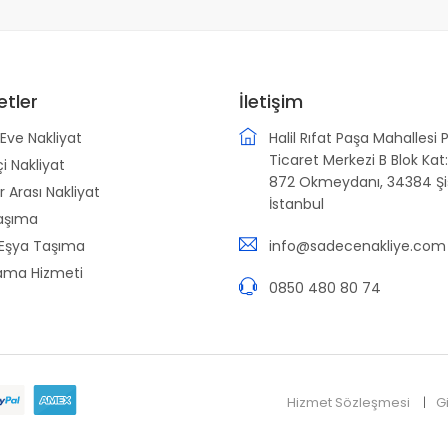
etler
İletişim
Eve Nakliyat
Halil Rıfat Paşa Mahallesi 
Ticaret Merkezi B Blok Kat:
çi Nakliyat
872 Okmeydanı, 34384 Şiş
r Arası Nakliyat
İstanbul
aşıma
 Eşya Taşıma
info@sadecenakliye.com
ama Hizmeti
0850 480 80 74
Hizmet Sözleşmesi
G