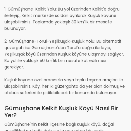
1. Gümüşhane-Kelkit Yolu: Bu yol üzerinden Kelkit'e doğru
ilerleyip, Kelkit merkezde soldan ayrılarak Kuşluk köyüne
ulaşabilirsiniz. Toplamda yaklaşık 30 km'lik bir mesafe
bulunuyor.
2. Gümüşhane-Torul-Yeşilkuşak-Kuşluk Yolu: Bu alternatif
güzergah ise Gümüşhane'den Torul'a doğru ilerleyip,
Yeşilkuşak köyü üzerinden Kuşluk köyüne ulaşmayı sağlıyor.
Bu yol ile yaklaşık 50 km'lik bir mesafe kat edilmesi
gerekiyor.
Kuşluk köyüne özel aracınızla veya toplu taşıma araçları ile
ulaşabilirsiniz. Köy, her iki güzergahta da yer alan dolmuş ve
otobüs seferleri ile gidilebilecek bir konumda bulunuyor.
Gümüşhane Kelkit Kuşluk Köyü Nasıl Bir
Yer?
Gümüşhane'nin Kelkit ilçesine bağlı Kuşluk köyü, doğal
güzellikleri ve tarihi dokusuyla öne çıkan bir yerdir.