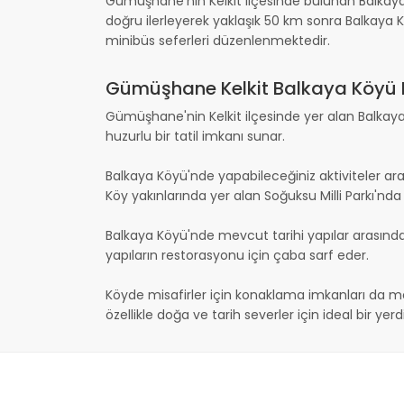
Gümüşhane'nin Kelkit ilçesinde bulunan Balkaya
doğru ilerleyerek yaklaşık 50 km sonra Balkaya K
minibüs seferleri düzenlenmektedir.
Gümüşhane Kelkit Balkaya Köyü Na
Gümüşhane'nin Kelkit ilçesinde yer alan Balkaya Kö
huzurlu bir tatil imkanı sunar.
Balkaya Köyü'nde yapabileceğiniz aktiviteler arası
Köy yakınlarında yer alan Soğuksu Milli Parkı'nda 
Balkaya Köyü'nde mevcut tarihi yapılar arasında 
yapıların restorasyonu için çaba sarf eder.
Köyde misafirler için konaklama imkanları da mev
özellikle doğa ve tarih severler için ideal bir yerdi