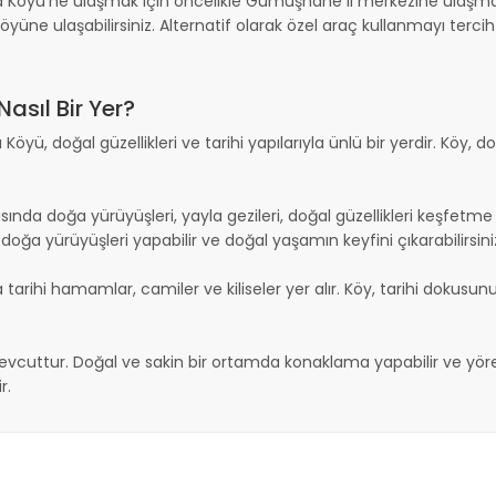
 Köyü'ne ulaşmak için öncelikle Gümüşhane il merkezine ulaşmanı
öyüne ulaşabilirsiniz. Alternatif olarak özel araç kullanmayı terc
sıl Bir Yer?
yü, doğal güzellikleri ve tarihi yapılarıyla ünlü bir yerdir. Köy, d
nda doğa yürüyüşleri, yayla gezileri, doğal güzellikleri keşfetme ve 
doğa yürüyüşleri yapabilir ve doğal yaşamın keyfini çıkarabilirsini
tarihi hamamlar, camiler ve kiliseler yer alır. Köy, tarihi dokus
cuttur. Doğal ve sakin bir ortamda konaklama yapabilir ve yöresel
r.