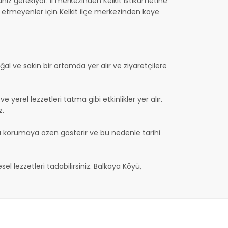
z gerekiyor. İl merkezinden Kelkit istikametine
ih etmeyenler için Kelkit ilçe merkezinden köye
oğal ve sakin bir ortamda yer alır ve ziyaretçilere
yerel lezzetleri tatma gibi etkinlikler yer alır.
z.
unu korumaya özen gösterir ve bu nedenle tarihi
 lezzetleri tadabilirsiniz. Balkaya Köyü,