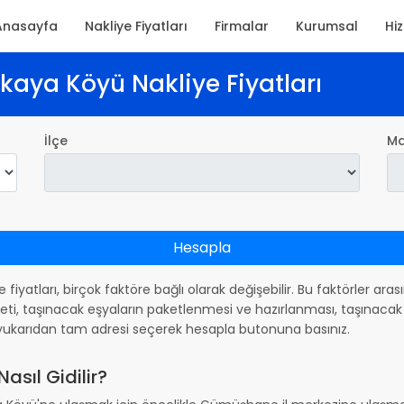
Anasayfa
Nakliye Fiyatları
Firmalar
Kurumsal
Hi
kaya Köyü Nakliye Fiyatları
İlçe
Ma
Hesapla
ye fiyatları, birçok faktöre bağlı olarak değişebilir. Bu faktörler ar
ti, taşınacak eşyaların paketlenmesi ve hazırlanması, taşınacak 
in yukarıdan tam adresi seçerek hesapla butonuna basınız.
sıl Gidilir?