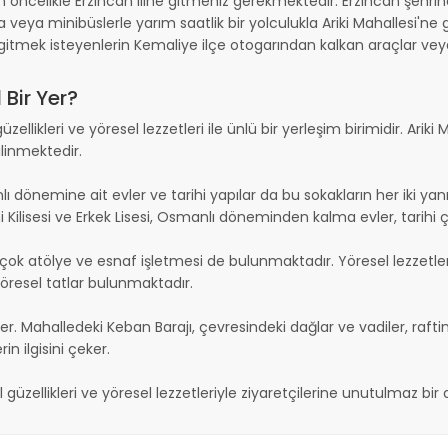
n öncelikle Erzincan iline gitmeniz gerekmektedir. Erzincan şehrin
veya minibüslerle yarım saatlik bir yolculukla Ariki Mahallesi'ne gid
itmek isteyenlerin Kemaliye ilçe otogarından kalkan araçlar veya ö
 Bir Yer?
üzellikleri ve yöresel lezzetleri ile ünlü bir yerleşim birimidir. Ari
linmektedir.
anlı dönemine ait evler ve tarihi yapılar da bu sokakların her iki ya
ni Kilisesi ve Erkek Lisesi, Osmanlı döneminden kalma evler, tarihi
birçok atölye ve esnaf işletmesi de bulunmaktadır. Yöresel lezzetle
öresel tatlar bulunmaktadır.
 çeker. Mahalledeki Keban Barajı, çevresindeki dağlar ve vadiler, 
rin ilgisini çeker.
l güzellikleri ve yöresel lezzetleriyle ziyaretçilerine unutulmaz bi