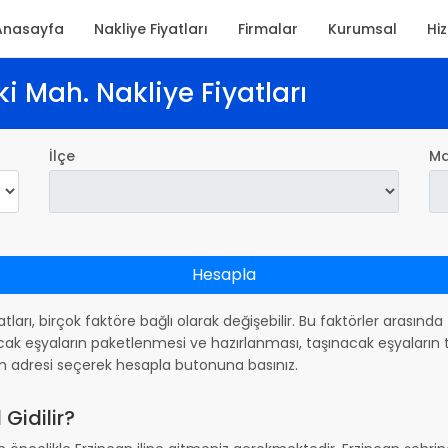
Anasayfa
Nakliye Fiyatları
Firmalar
Kurumsal
Hi
ki Mah. Nakliye Fiyatları
İlçe
Ma
Hesapla
yatları, birçok faktöre bağlı olarak değişebilir. Bu faktörler arasın
ak eşyaların paketlenmesi ve hazırlanması, taşınacak eşyaların ta
m adresi seçerek hesapla butonuna basınız.
Gidilir?