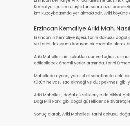
Erzincan Kemaliye Ariki Mahallesi'ne ulaşmak içi
Kemaliye ilçesine ulaştıktan sonra özel aracınızla 
km kuzeybatısında yer almaktadır. Ariki köyüne g
Erzincan Kemaliye Ariki Mah. Nasıl
Erzincan'ın Kemaliye ilçesi, tarihi dokusu, doğal g
ve tarihi dokusunu koruyan bir mahalle olarak bi
Ariki Mahallesi'nin sokakları dar ve taşlıdır, osm
edilebilecek önemli yerler arasında, tarihi Erme
Mahallede ayrıca, yöresel el sanatları ile ünlü 
tütün helvası, sac ekmeği ve dut pekmezi gibi y
Ariki Mahallesi, doğal güzellikleriyle de dikkat
Dağı Milli Parkı gibi doğal güzellikler de ziyaretçile
Sonuç olarak, Ariki Mahallesi, tarihi dokusu, doğa