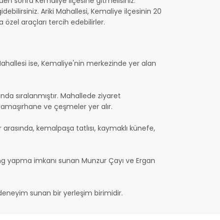
den sonra Kemaliye ilçesine gitmelisiniz.
ebilirsiniz. Ariki Mahallesi, Kemaliye ilçesinin 20
zel araçları tercih edebilirler.
ki Mahallesi ise, Kemaliye'nin merkezinde yer alan
nında sıralanmıştır. Mahallede ziyaret
 çamaşırhane ve çeşmeler yer alır.
r arasında, kemalpaşa tatlısı, kaymaklı künefe,
rafting yapma imkanı sunan Munzur Çayı ve Ergan
r deneyim sunan bir yerleşim birimidir.