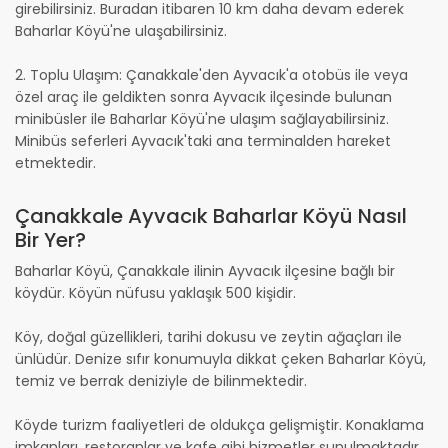
girebilirsiniz. Buradan itibaren 10 km daha devam ederek
Baharlar Köyü'ne ulaşabilirsiniz.
2. Toplu Ulaşım: Çanakkale'den Ayvacık'a otobüs ile veya
özel araç ile geldikten sonra Ayvacık ilçesinde bulunan
minibüsler ile Baharlar Köyü'ne ulaşım sağlayabilirsiniz.
Minibüs seferleri Ayvacık'taki ana terminalden hareket
etmektedir.
Çanakkale Ayvacık Baharlar Köyü Nasıl
Bir Yer?
Baharlar Köyü, Çanakkale ilinin Ayvacık ilçesine bağlı bir
köydür. Köyün nüfusu yaklaşık 500 kişidir.
Köy, doğal güzellikleri, tarihi dokusu ve zeytin ağaçları ile
ünlüdür. Denize sıfır konumuyla dikkat çeken Baharlar Köyü,
temiz ve berrak deniziyle de bilinmektedir.
Köyde turizm faaliyetleri de oldukça gelişmiştir. Konaklama
imkanları, restoranlar ve kafe gibi hizmetler sunulmaktadır.