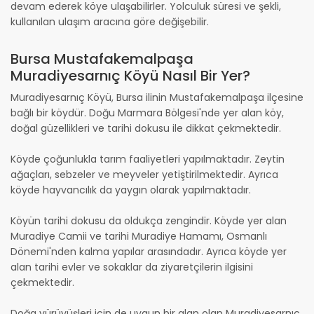
devam ederek köye ulaşabilirler. Yolculuk süresi ve şekli,
kullanılan ulaşım aracına göre değişebilir.
Bursa Mustafakemalpaşa
Muradiyesarnıç Köyü Nasıl Bir Yer?
Muradiyesarnıç Köyü, Bursa ilinin Mustafakemalpaşa ilçesine
bağlı bir köydür. Doğu Marmara Bölgesi'nde yer alan köy,
doğal güzellikleri ve tarihi dokusu ile dikkat çekmektedir.
Köyde çoğunlukla tarım faaliyetleri yapılmaktadır. Zeytin
ağaçları, sebzeler ve meyveler yetiştirilmektedir. Ayrıca
köyde hayvancılık da yaygın olarak yapılmaktadır.
Köyün tarihi dokusu da oldukça zengindir. Köyde yer alan
Muradiye Camii ve tarihi Muradiye Hamamı, Osmanlı
Dönemi'nden kalma yapılar arasındadır. Ayrıca köyde yer
alan tarihi evler ve sokaklar da ziyaretçilerin ilgisini
çekmektedir.
Doğa yürüyüşleri için de uygun bir alan olan Muradiyesarnıç