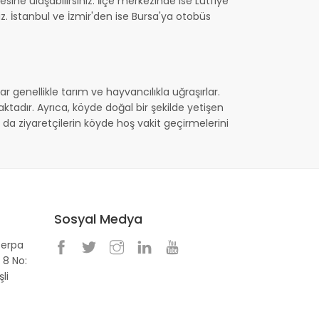
sine ulaşabilirsiniz. İlçe merkezinde ise Lütfiye
. İstanbul ve İzmir'den ise Bursa'ya otobüs
ar genellikle tarım ve hayvancılıkla uğraşırlar.
nmaktadır. Ayrıca, köyde doğal bir şekilde yetişen
ı da ziyaretçilerin köyde hoş vakit geçirmelerini
Sosyal Medya
Perpa
 8 No:
li