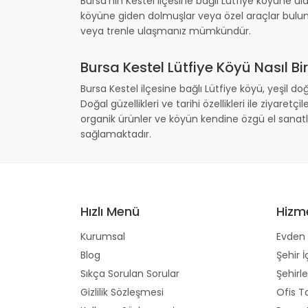
Bursa'nın Kestel ilçesine bağlı Lütfiye köyüne ula
köyüne giden dolmuşlar veya özel araçlar bulunma
veya trenle ulaşmanız mümkündür.
Bursa Kestel Lütfiye Köyü Nasıl Bir
Bursa Kestel ilçesine bağlı Lütfiye köyü, yeşil doğ
Doğal güzellikleri ve tarihi özellikleri ile ziyaret
organik ürünler ve köyün kendine özgü el sanatlar
sağlamaktadır.
Hızlı Menü
Hizm
Kurumsal
Evden 
Blog
Şehir İ
Sıkça Sorulan Sorular
Şehirle
Gizlilik Sözleşmesi
Ofis T