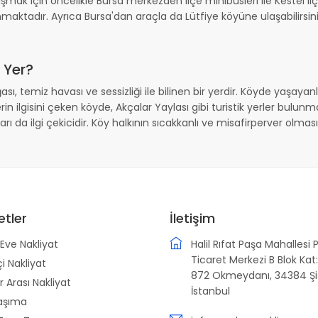
şmak için öncelikle Bursa merkezden ilçe minibüsleri ile Kestel ilçe
ktadır. Ayrıca Bursa'dan araçla da Lütfiye köyüne ulaşabilirsiniz
 Yer?
ası, temiz havası ve sessizliği ile bilinen bir yerdir. Köyde yaşayanl
çilerin ilgisini çeken köyde, Akçalar Yaylası gibi turistik yerler bulu
ı da ilgi çekicidir. Köy halkının sıcakkanlı ve misafirperver olmas
etler
İletişim
Eve Nakliyat
Halil Rıfat Paşa Mahallesi 
Ticaret Merkezi B Blok Kat:
çi Nakliyat
872 Okmeydanı, 34384 Şiş
r Arası Nakliyat
İstanbul
aşıma