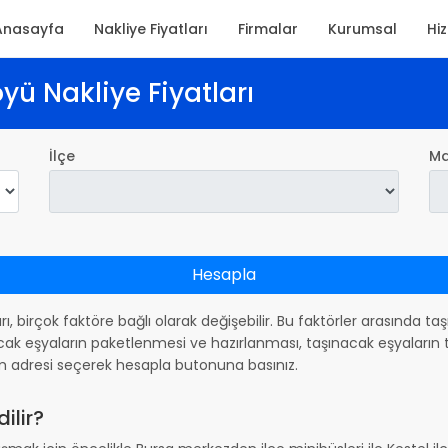
Anasayfa
Nakliye Fiyatları
Firmalar
Kurumsal
Hi
öyü Nakliye Fiyatları
İlçe
Ma
Hesapla
arı, birçok faktöre bağlı olarak değişebilir. Bu faktörler arasında t
ak eşyaların paketlenmesi ve hazırlanması, taşınacak eşyaların ta
m adresi seçerek hesapla butonuna basınız.
ilir?