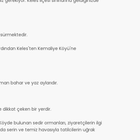
erekiyor. Keles ilçesi sınırlarına geldiğinizde
 sürmektedir.
. Ardından Keles'ten Kemaliye Köyü'ne
zaman bahar ve yaz aylarıdır.
e dikkat çeken bir yerdir.
öyde bulunan sedir ormanları, ziyaretçilerin ilgi
a serin ve temiz havasıyla tatilcilerin uğrak