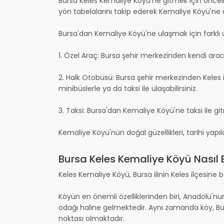
Bursa Keles Kemaliye Köyü'ne gitmek için öncelik
yön tabelalarını takip ederek Kemaliye Köyü'ne ul
Bursa'dan Kemaliye Köyü'ne ulaşmak için farklı u
1. Özel Araç: Bursa şehir merkezinden kendi arac
2. Halk Otobüsü: Bursa şehir merkezinden Keles i
minibüslerle ya da taksi ile ulaşabilirsiniz.
3. Taksi: Bursa'dan Kemaliye Köyü'ne taksi ile
Kemaliye Köyü'nün doğal güzellikleri, tarihi yapıl
Bursa Keles Kemaliye Köyü Nasıl B
Keles Kemaliye Köyü, Bursa ilinin Keles ilçesine bağ
Köyün en önemli özelliklerinden biri, Anadolu'nun
odağı haline gelmektedir. Aynı zamanda köy, Burs
noktası olmaktadır.