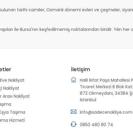
 bulunan tarihi camiler, Osmanlı dönemi evleri ve çeşmeler, ziyar
yapıları ile Bursa'nın keşfedilmemiş noktalarından biridir. Yılın her
etler
İletişim
Eve Nakliyat
Halil Rıfat Paşa Mahallesi 
Ticaret Merkezi B Blok Kat:
çi Nakliyat
872 Okmeydanı, 34384 Şiş
r Arası Nakliyat
İstanbul
aşıma
 Eşya Taşıma
info@sadecenakliye.com
ama Hizmeti
0850 480 80 74