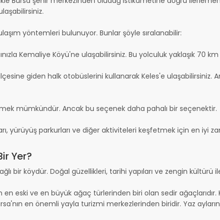
le Bursa şehir merkezinden Uludağ istikametine doğru ilerlemeniz g
aşabilirsiniz.
laşım yöntemleri bulunuyor. Bunlar şöyle sıralanabilir:
ınızla Kemaliye Köyü'ne ulaşabilirsiniz. Bu yolculuk yaklaşık 70 km
lçesine giden halk otobüslerini kullanarak Keles'e ulaşabilirsiniz
 gitmek mümkündür. Ancak bu seçenek daha pahalı bir seçenektir.
arı, yürüyüş parkurları ve diğer aktiviteleri keşfetmek için en iyi 
ir Yer?
lı bir köydür. Doğal güzellikleri, tarihi yapıları ve zengin kültürü il
 en eski ve en büyük ağaç türlerinden biri olan sedir ağaçlarıdır. K
a'nın en önemli yayla turizmi merkezlerinden biridir. Yaz aylarınd