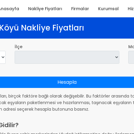
Anasayfa
Nakliye Fiyatları
Firmalar
Kurumsal
Hi
Köyü Nakliye Fiyatları
İlçe
Ma
Hesapla
tları, birçok faktöre bağlı olarak değişebilir. Bu faktörler arasında
ak eşyaların paketlenmesi ve hazırlanması, taşınacak eşyaların ta
m adresi seçerek hesapla butonuna basınız.
idilir?