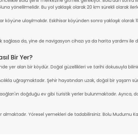
celikle Bolu şehir merkezine gitmek gerekiyor. Bolu'dan sonra M
una yönelilmelidir. Bu yol yaklaşık olarak 20 km sürekli olarak ilerl
 köyüne ulaşılmalıdır. Eskihisar köyünden sonra yaklaşık olarak 1
sağlasa da, yine de navigasyon cihazı ya da harita yardımı ile de
ıl Bir Yer?
yer alan bir köydür. Doğal güzellikleri ve tarihi dokusuyla bilinir
ıkla uğraşmaktadır. Şehir hayatından uzak, doğal bir yaşam sürdü
oğlan'ın doğduğu ev gibi turistik yerler bulunmaktadır. Ayrıca, d
r almaktadır. Yöresel yemekleri de tadabilirsiniz. Bolu Mudurnu K