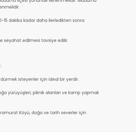
udurnu ilçesi yönünde ilerlenmelidir. Mudurnu
enmelidir.
0-15 dakika kadar daha ilerledikten sonra
 seyahat edilmesi tavsiye edilir.
.
rmek isteyenler için ideal bir yerdir.
oğa yürüyüşleri, piknik alanları ve kamp yapmak
aramurat Köyü, doğa ve tarih severler için