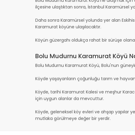
Bolu Mudurnu Karamurat Köyü'ne ulaşmak için ön
ilçesine ulaştıktan sonra, İstanbul Karamürsel yol
Daha sonra Karamürsel yolunda yer alan Eskihisar
Karamurat köyüne ulaşılacaktır.
Köyün güzergahı oldukça rahat bir sürüşe olanak 
Bolu Mudurnu Karamurat Köyü Nas
Bolu Mudurnu Karamurat Köyü, Bolu'nun güneyinde 
Köyde yaşayanların çoğunluğu tarım ve hayvancıl
Köyde, tarihi Karamurat Kalesi ve meşhur Karaca
için uygun alanlar da mevcuttur.
Köyde, geleneksel köy evleri ve ahşap yapılar ye
mutlaka görülmeye değer bir yerdir.