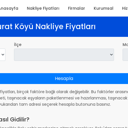
Anasayfa
Nakliye Fiyatları
Firmalar
Kurumsal
Hi
at Köyü Nakliye Fiyatları
İlçe
Ma
Hesapla
 fiyatları, birçok faktöre bağlı olarak değişebilir. Bu faktörler aras
ti, taşınacak eşyaların paketlenmesi ve hazırlanması, taşınacak 
in yukarıdan tam adresi seçerek hesapla butonuna basınız.
l Gidilir?