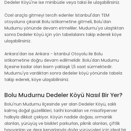
Dedeler Köyü'ne ise minibüsle veya taksi ile ulaşabilirsiniz.
Özel araçla gitmeyi tercih edenler İstanbul'dan TEM
otoyoluna çıkarak Bolu istikametine gitmeli, Bolu'dan
Mudurnu yönünde devam etmeliler. Mudurnu'ya ulaştıktan
sonra Dedeler Köyü için yön tabelalarını takip ederek köye
ulaşabilirsiniz.
Ankara'dan ise Ankara - İstanbul Otoyolu ile Bolu
istikametine doğru devam edilmelidir. Bolu'dan Mudurnu
ilçesine kadar olan kısım yaklaşık 1,5 saat sürmektedir.
Mudurnu'ya vardıktan sonra dedeler köyü yönünde tabela
takip ederek, köye ulaşabilirsiniz.
Bolu Mudurnu Dedeler Köyü Nasıl Bir Yer?
Bolu'nun Mudurnu ilçesinde yer alan Dedeler Köyü, saklı
kalmış doğal güzellikleri, tarihi konakları ve misafirperver
halkıyla dikkat çekiyor. Köyün nadide doğası, ormanlık
alanları, yürüyüş ve bisiklet parkurları, piknik alanları, çiftlik
hayvanları ve dere kenarlarıyla doğa yürüyüşleri için ideal bir