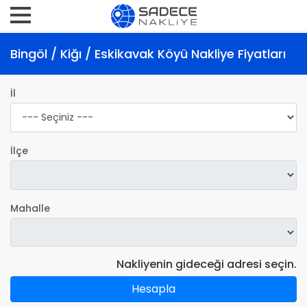
Bingöl / Kiğı / Eskikavak Köyü Nakliye Fiyatları
İl
İlçe
Mahalle
Nakliyenin gideceği adresi seçin.
Hesapla