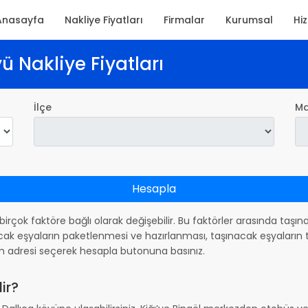
Anasayfa
Nakliye Fiyatları
Firmalar
Kurumsal
Hi
yü Nakliye Fiyatları
İlçe
Ma
Hesapla
ı, birçok faktöre bağlı olarak değişebilir. Bu faktörler arasında taş
ak eşyaların paketlenmesi ve hazırlanması, taşınacak eşyaların ta
m adresi seçerek hesapla butonuna basınız.
ir?