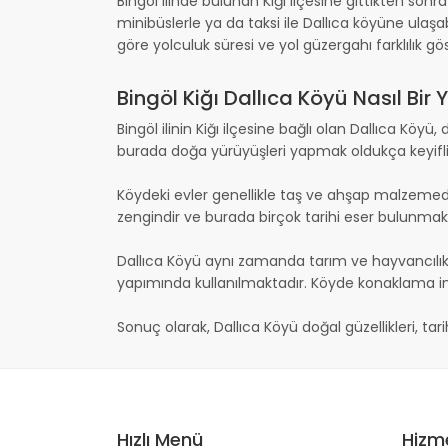
Bingöl ilinde bulunan Kiğı ilçesine gittikten sonr
minibüslerle ya da taksi ile Dallıca köyüne ulaşa
göre yolculuk süresi ve yol güzergahı farklılık gös
Bingöl Kiğı Dallıca Köyü Nasıl Bir 
Bingöl ilinin Kiğı ilçesine bağlı olan Dallıca Köyü
burada doğa yürüyüşleri yapmak oldukça keyifli
Köydeki evler genellikle taş ve ahşap malzemed
zengindir ve burada birçok tarihi eser bulunmak
Dallıca Köyü aynı zamanda tarım ve hayvancılıkl
yapımında kullanılmaktadır. Köyde konaklama imk
Sonuç olarak, Dallıca Köyü doğal güzellikleri, ta
Hızlı Menü
Hizm