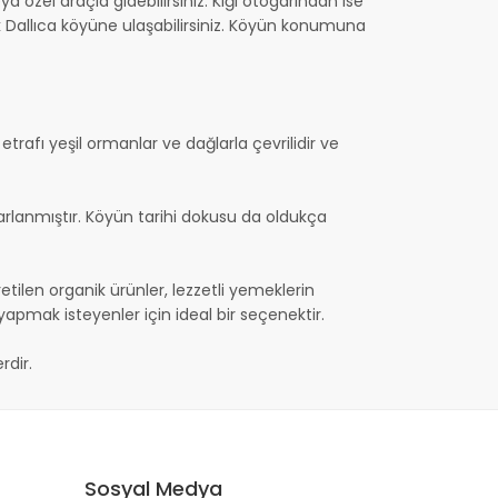
a özel araçla gidebilirsiniz. Kiğı otogarından ise
rek Dallıca köyüne ulaşabilirsiniz. Köyün konumuna
 etrafı yeşil ormanlar ve dağlarla çevrilidir ve
rlanmıştır. Köyün tarihi dokusu da oldukça
tilen organik ürünler, lezzetli yemeklerin
pmak isteyenler için ideal bir seçenektir.
rdir.
Sosyal Medya