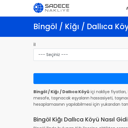
Bingöl / Kiğı / Dallıca Kö
İl
Bingöl / Kiğı / Dallıca Köyü
içi nakliye fiyatlar
mesafe, taşınacak eşyaların hassasiyeti, taşınac
hesaplamasının yapılabilmesi için yukarıdan ta
Bingöl Kiğı Dallıca Köyü Nasıl Gidil