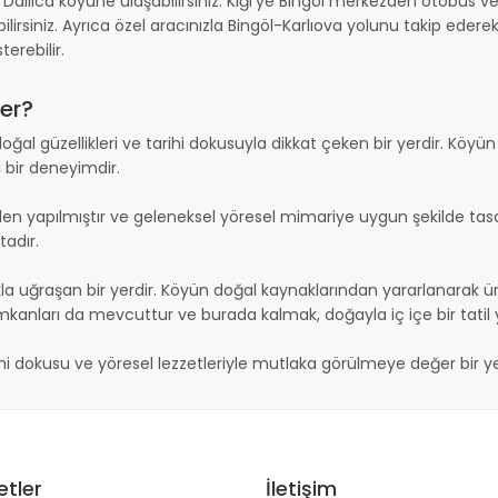
a Dallıca köyüne ulaşabilirsiniz. Kiğı’ye Bingöl merkezden otobüs vey
bilirsiniz. Ayrıca özel aracınızla Bingöl-Karlıova yolunu takip ede
terebilir.
Yer?
, doğal güzellikleri ve tarihi dokusuyla dikkat çeken bir yerdir. Köyün
 bir deneyimdir.
en yapılmıştır ve geleneksel yöresel mimariye uygun şekilde tasa
tadır.
a uğraşan bir yerdir. Köyün doğal kaynaklarından yararlanarak üre
anları da mevcuttur ve burada kalmak, doğayla iç içe bir tatil ya
rihi dokusu ve yöresel lezzetleriyle mutlaka görülmeye değer bir ye
etler
İletişim