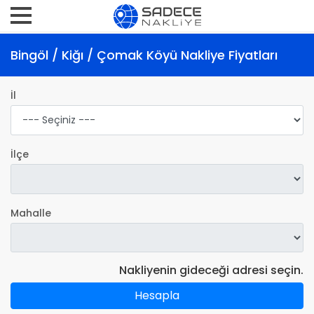
Bingöl / Kiğı / Çomak Köyü Nakliye Fiyatları
İl
İlçe
Mahalle
Nakliyenin gideceği adresi seçin.
Hesapla