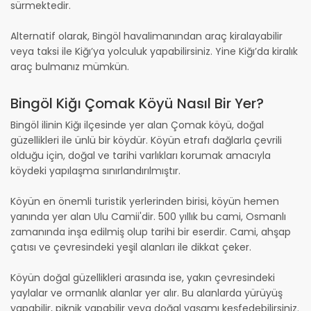
sürmektedir.
Alternatif olarak, Bingöl havalimanından araç kiralayabilir
veya taksi ile Kiğı’ya yolculuk yapabilirsiniz. Yine Kiğı’da kiralık
araç bulmanız mümkün.
Bingöl Kiğı Çomak Köyü Nasıl Bir Yer?
Bingöl ilinin Kiğı ilçesinde yer alan Çomak köyü, doğal
güzellikleri ile ünlü bir köydür. Köyün etrafı dağlarla çevrili
olduğu için, doğal ve tarihi varlıkları korumak amacıyla
köydeki yapılaşma sınırlandırılmıştır.
Köyün en önemli turistik yerlerinden birisi, köyün hemen
yanında yer alan Ulu Camii'dir. 500 yıllık bu cami, Osmanlı
zamanında inşa edilmiş olup tarihi bir eserdir. Cami, ahşap
çatısı ve çevresindeki yeşil alanları ile dikkat çeker.
Köyün doğal güzellikleri arasında ise, yakın çevresindeki
yaylalar ve ormanlık alanlar yer alır. Bu alanlarda yürüyüş
yapabilir, piknik yapabilir veya doğal yaşamı keşfedebilirsiniz.