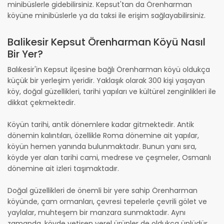
minibüslerle gidebilirsiniz. Kepsut'tan da Örenharman
köyüne minibüslerle ya da taksi ile erişim sağlayabilirsiniz.
Balikesir Kepsut Örenharman Köyü Nasıl
Bir Yer?
Balıkesir'in Kepsut ilçesine bağlı Örenharman köyü oldukça
küçük bir yerleşim yeridir. Yaklaşık olarak 300 kişi yaşayan
köy, doğal güzellikleri, tarihi yapıları ve kültürel zenginlikleri ile
dikkat çekmektedir.
Köyün tarihi, antik dönemlere kadar gitmektedir. Antik
dönemin kalıntıları, özellikle Roma dönemine ait yapılar,
köyün hemen yanında bulunmaktadır. Bunun yanı sıra,
köyde yer alan tarihi cami, medrese ve çeşmeler, Osmanlı
dönemine ait izleri taşımaktadır.
Doğal güzellikleri de önemli bir yere sahip Örenharman
köyünde, çam ormanları, çevresi tepelerle çevrili gölet ve
yaylalar, muhteşem bir manzara sunmaktadır. Aynı
zamanda, köyde yetişen yerel ürünler de oldukça ünlüdür.