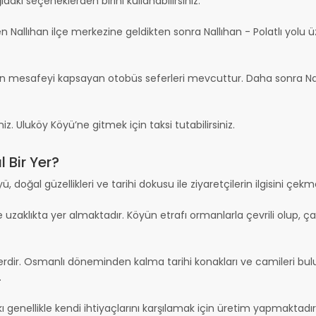
aki seçeneklerden birini kullanabilirsiniz:
en Nallıhan ilçe merkezine geldikten sonra Nallıhan - Polatlı yol
an mesafeyi kapsayan otobüs seferleri mevcuttur. Daha sonra Nal
niz. Uluköy Köyü’ne gitmek için taksi tutabilirsiniz.
 Bir Yer?
, doğal güzellikleri ve tarihi dokusu ile ziyaretçilerin ilgisini çekm
 uzaklıkta yer almaktadır. Köyün etrafı ormanlarla çevrili olup, ça
 yerdir. Osmanlı döneminden kalma tarihi konakları ve camileri bu
.
 genellikle kendi ihtiyaçlarını karşılamak için üretim yapmaktadır.