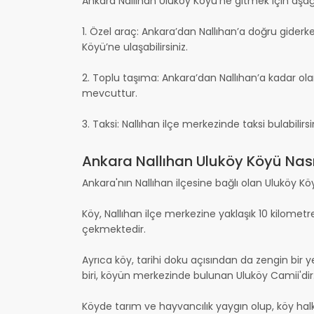
Ankara Nallıhan Uluköy Köyü’ne gitmek için aşağıd
1. Özel araç: Ankara’dan Nallıhan’a doğru giderk
Köyü’ne ulaşabilirsiniz.
2. Toplu taşıma: Ankara’dan Nallıhan’a kadar ol
mevcuttur.
3. Taksi: Nallıhan ilçe merkezinde taksi bulabilirsi
Ankara Nallıhan Uluköy Köyü Nasıl
Ankara'nın Nallıhan ilçesine bağlı olan Uluköy Köyü
Köy, Nallıhan ilçe merkezine yaklaşık 10 kilometre
çekmektedir.
Ayrıca köy, tarihi doku açısından da zengin bir
biri, köyün merkezinde bulunan Uluköy Camii'dir
Köyde tarım ve hayvancılık yaygın olup, köy halkı