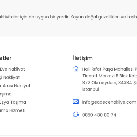
tiviteler için de uygun bir yerdir. Köyün doğal güzellikleri ve tarihi 
etler
İletişim
Eve Nakliyat
Halil Rıfat Paşa Mahallesi 
Ticaret Merkezi B Blok Kat:
çi Nakliyat
872 Okmeydanı, 34384 Şiş
r Arası Nakliyat
İstanbul
aşıma
 Eşya Taşıma
info@sadecenakliye.com
ama Hizmeti
0850 480 80 74