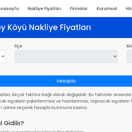
Anasayfa
Nakliye Fiyatları
Firmalar
Kurumsal
Hi
y Köyü Nakliye Fiyatları
İlçe
Ma
Hesapla
yatları, birçok faktöre bağlı olarak değişebilir. Bu faktörler arasın
ak eşyaların paketlenmesi ve hazırlanması, taşınacak eşyaların ta
m adresi seçerek hesapla butonuna basınız.
 Gidilir?