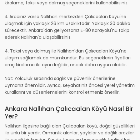
kiralama, taksi veya dolmuş seçeneklerini kullanabilirsiniz.
3. Aracınız varsa Nallıhan merkezden Çalıcaalan Köyü'ne
ulaşmak için yaklaşık 26 km uzaklıktadır. Yaklaşık 30 dakika
sürecektir. Ankara'dan geliyorsanız E-80 Karayolu'nu takip
ederek Nallıhan'a ulaşabilirsiniz.
4. Taksi veya dolmuş ile Nallıhan'dan Çalıcaalan Köyü'ne
ulaşım sağlamak da mümkündür. Bu seçeneklerin fiyatları
araç kiralama ile aynı değildir, ancak daha uygun olabilir.
Not: Yolculuk sırasında sağlık ve güvenlik önerilerine
uymanız önemlidir. Ayrıca, seyahatiniz öncesi yerel yönetim
kurallarını ve düzenlemelerini kontrol etmeniz önerilir.
Ankara Nallıhan Çalıcaalan Köyü Nasıl Bir
Yer?
Nallıhan ilçesine bağlı olan Çalıcaalan köyü, doğal güzellikleri
ile ünlü bir yerdir. Ormanlık alanlar, yaylalar ve dağlık araziler
ile çevrili bir köydür. Köyde tarım ve hayvancılık faaliyetleri