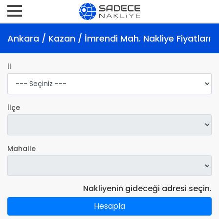
Ankara / Kazan / İmrendi Mah. Nakliye Fiyatları
İl
İlçe
Mahalle
Nakliyenin gideceği adresi seçin.
Hesapla