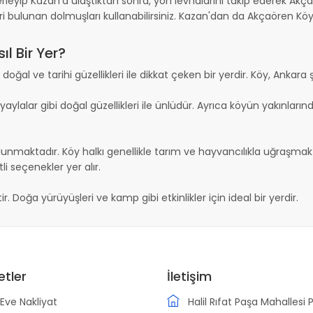
eyip Kazan'a ulaştıktan sonra, yön levhalarını takip ederek Akçaö
i bulunan dolmuşları kullanabilirsiniz. Kazan'dan da Akçaören Köy
l Bir Yer?
ğal ve tarihi güzellikleri ile dikkat çeken bir yerdir. Köy, Ankara 
yaylalar gibi doğal güzellikleri ile ünlüdür. Ayrıca köyün yakınları
unmaktadır. Köy halkı genellikle tarım ve hayvancılıkla uğraşmak
i seçenekler yer alır.
 Doğa yürüyüşleri ve kamp gibi etkinlikler için ideal bir yerdir.
etler
İletişim
Eve Nakliyat
Halil Rıfat Paşa Mahallesi 