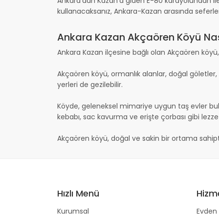
Ankara'dan Kazan'a giden E-80 karayolundan ilerl
kullanacaksanız, Ankara-Kazan arasında seferler
Ankara Kazan Akçaören Köyü Nası
Ankara Kazan ilçesine bağlı olan Akçaören köyü, do
Akçaören köyü, ormanlık alanlar, doğal göletler, 
yerleri de gezilebilir.
Köyde, geleneksel mimariye uygun taş evler bul
kebabı, sac kavurma ve erişte çorbası gibi lezzetl
Akçaören köyü, doğal ve sakin bir ortama sahiptir.
Hızlı Menü
Hizm
Kurumsal
Evden 