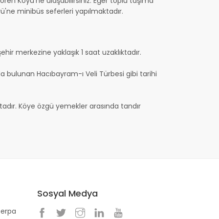
ren Köyü'ne ulaşabilirsiniz. Eğer toplu taşıma
ü'ne minibüs seferleri yapılmaktadır.
şehir merkezine yaklaşık 1 saat uzaklıktadır.
nda bulunan Hacıbayram-ı Veli Türbesi gibi tarihi
tadır. Köye özgü yemekler arasında tandır
Sosyal Medya
Perpa