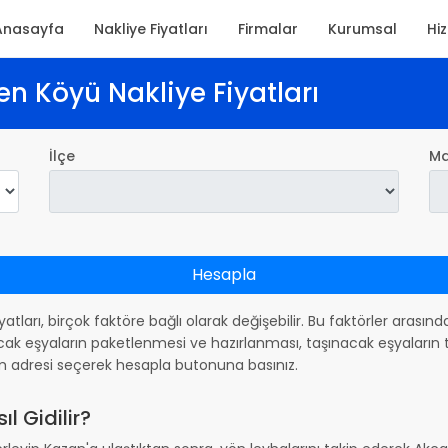
Anasayfa
Nakliye Fiyatları
Firmalar
Kurumsal
Hi
n Köyü Nakliye Fiyatları
İlçe
Ma
Hesapla
iyatları, birçok faktöre bağlı olarak değişebilir. Bu faktörler arası
ak eşyaların paketlenmesi ve hazırlanması, taşınacak eşyaların ta
m adresi seçerek hesapla butonuna basınız.
 Gidilir?