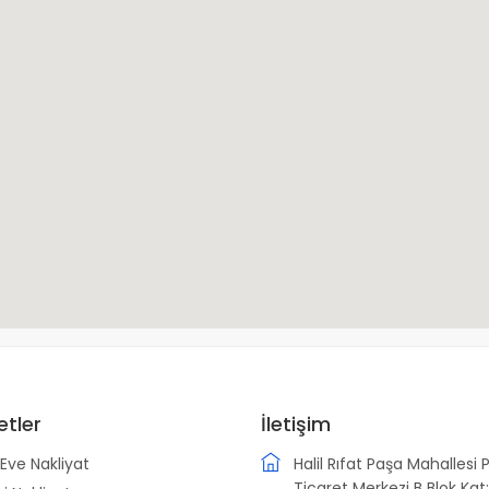
etler
İletişim
Eve Nakliyat
Halil Rıfat Paşa Mahallesi 
Ticaret Merkezi B Blok Kat: