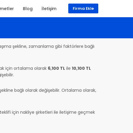
zmetler
Blog
İletişim
Firma Ekle
taşıma şekline, zamanlama gibi faktörlere bağlı
ımak için ortalama olarak
6,100 TL
ile
10,100 TL
şebilir.
kline bağlı olarak değişebilir. Ortalama olarak,
klifi için nakliye şirketleri ile iletişime geçmek