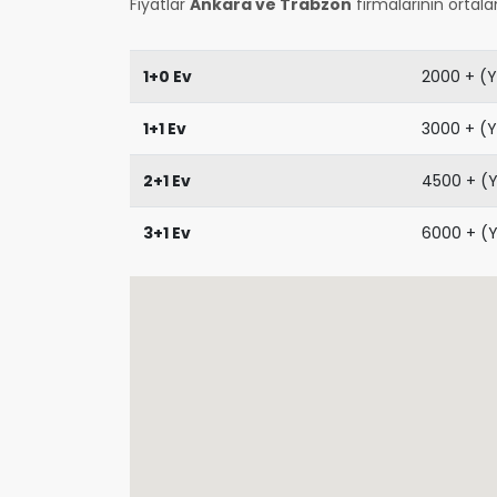
Fiyatlar
Ankara ve Trabzon
firmalarının ortala
1+0 Ev
2000 + (Yo
1+1 Ev
3000 + (Yo
2+1 Ev
4500 + (Y
3+1 Ev
6000 + (Yo