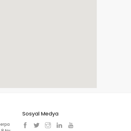
Sosyal Medya
Perpa
 8 No: