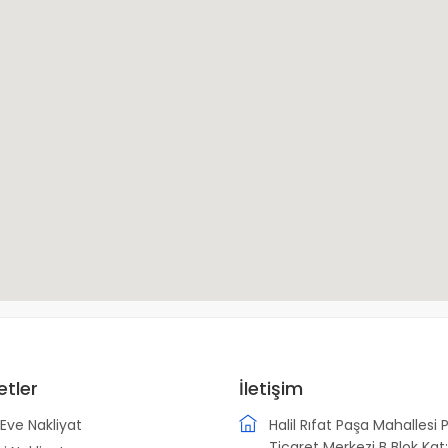
etler
İletişim
Eve Nakliyat
Halil Rıfat Paşa Mahallesi 
Ticaret Merkezi B Blok Kat: