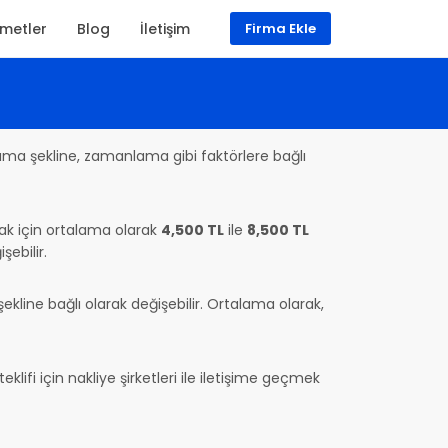
zmetler
Blog
İletişim
Firma Ekle
aşıma şekline, zamanlama gibi faktörlere bağlı
ımak için ortalama olarak
4,500 TL
ile
8,500 TL
şebilir.
kline bağlı olarak değişebilir. Ortalama olarak,
klifi için nakliye şirketleri ile iletişime geçmek