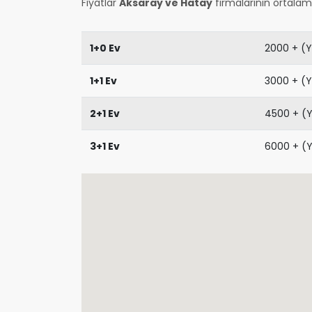
Fiyatlar
Aksaray ve Hatay
firmalarının ortalama
1+0 Ev
2000 + (Y
1+1 Ev
3000 + (Y
2+1 Ev
4500 + (Y
3+1 Ev
6000 + (Y