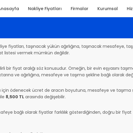
Anasayfa
Nakliye Fiyatları
Firmalar
Kurumsal
Hi
kliye fiyatları, taşınacak yükün ağırlığına, taşınacak mesafeye, t
iyat listesi vermek mümkün değildir.
lirli bir fiyat aralığı söz konusudur. Örneğin, bir evin eşyasını taş
ktarına ve ağırlığına, mesafeye ve taşıma şekline bağlı olarak deği
ası için ödenecek ücret de aracın boyutuna, mesafeye ve taşıma şe
ile
8,500 TL
arasında değişebilir.
ye bağlı olarak fiyatlar farklılık gösterdiğinden, doğru bir fiyat te